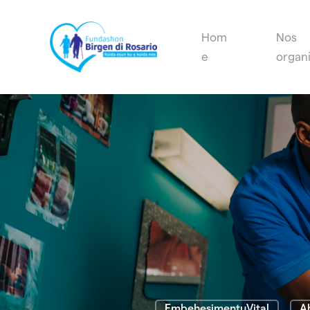
Hom
Nos
e
organ
EmbehesimentuVital
A