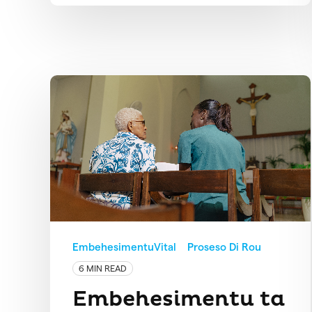
EmbehesimentuVital
Proseso Di Rou
6 MIN READ
Embehesimentu ta