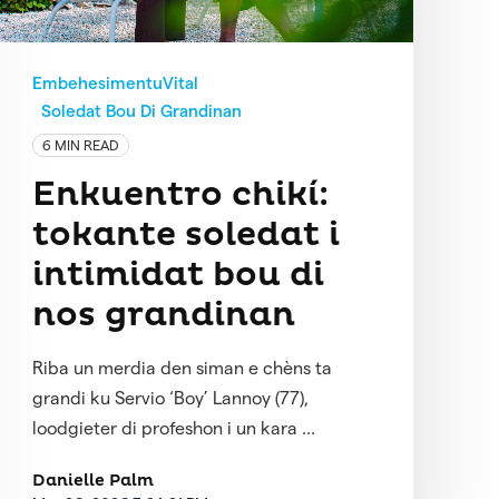
EmbehesimentuVital
Soledat Bou Di Grandinan
6 MIN READ
Enkuentro chikí:
tokante soledat i
intimidat bou di
nos grandinan
Riba un merdia den siman e chèns ta
grandi ku Servio ‘Boy’ Lannoy (77),
loodgieter di profeshon i un kara ...
Danielle Palm