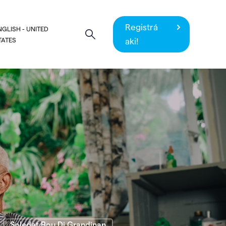
Registrá
NGLISH - UNITED
TATES
aki!
Soledat Bou Di Grandinan