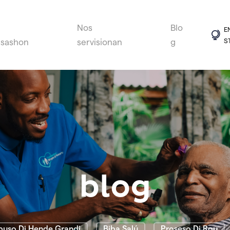
Nos
Blo
E
S
isashon
servisionan
g
blog
buso Di Hende Grandi
Biba Salú
Proseso Di Rou